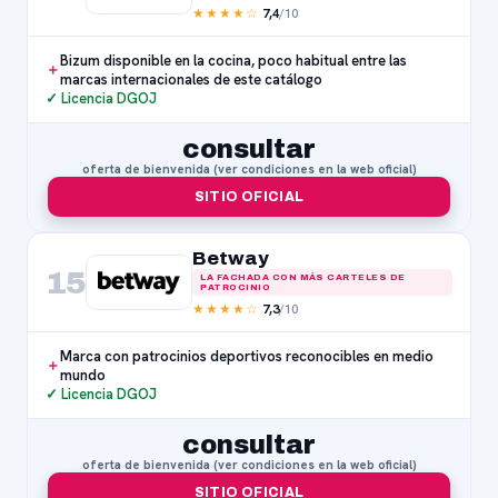
★★★★☆
7,4
/10
Bizum disponible en la cocina, poco habitual entre las
＋
marcas internacionales de este catálogo
✓ Licencia DGOJ
consultar
oferta de bienvenida (ver condiciones en la web oficial)
SITIO OFICIAL
Betway
15
LA FACHADA CON MÁS CARTELES DE
PATROCINIO
★★★★☆
7,3
/10
Marca con patrocinios deportivos reconocibles en medio
＋
mundo
✓ Licencia DGOJ
consultar
oferta de bienvenida (ver condiciones en la web oficial)
SITIO OFICIAL