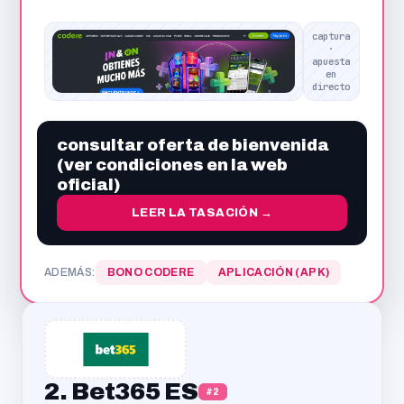
captura
·
apuesta
en
directo
consultar oferta de bienvenida
(ver condiciones en la web
oficial)
LEER LA TASACIÓN →
ADEMÁS:
BONO CODERE
APLICACIÓN (APK)
2. Bet365 ES
#2