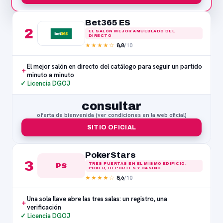
Bet365 ES
2
EL SALÓN MEJOR AMUEBLADO DEL
DIRECTO
★★★★☆
8,8
/10
El mejor salón en directo del catálogo para seguir un partido
＋
minuto a minuto
✓ Licencia DGOJ
consultar
oferta de bienvenida (ver condiciones en la web oficial)
SITIO OFICIAL
PokerStars
3
TRES PUERTAS EN EL MISMO EDIFICIO:
PS
PÓKER, DEPORTES Y CASINO
★★★★☆
8,6
/10
Una sola llave abre las tres salas: un registro, una
＋
verificación
✓ Licencia DGOJ