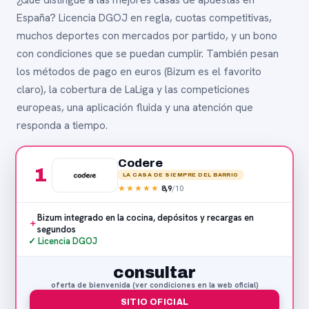
España? Licencia DGOJ en regla, cuotas competitivas,
muchos deportes con mercados por partido, y un bono
con condiciones que se puedan cumplir. También pesan
los métodos de pago en euros (Bizum es el favorito
claro), la cobertura de LaLiga y las competiciones
europeas, una aplicación fluida y una atención que
responda a tiempo.
Codere
1
LA CASA DE SIEMPRE DEL BARRIO
★★★★★
8,9
/10
Bizum integrado en la cocina, depósitos y recargas en
＋
segundos
✓ Licencia DGOJ
consultar
oferta de bienvenida (ver condiciones en la web oficial)
SITIO OFICIAL