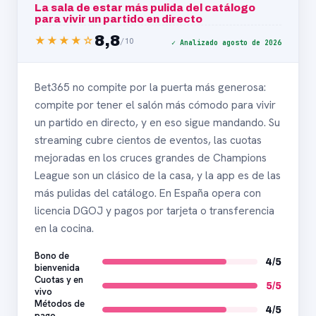
La sala de estar más pulida del catálogo
para vivir un partido en directo
8,8
★★★★☆
/10
✓ Analizado agosto de 2026
Bet365 no compite por la puerta más generosa:
compite por tener el salón más cómodo para vivir
un partido en directo, y en eso sigue mandando. Su
streaming cubre cientos de eventos, las cuotas
mejoradas en los cruces grandes de Champions
League son un clásico de la casa, y la app es de las
más pulidas del catálogo. En España opera con
licencia DGOJ y pagos por tarjeta o transferencia
en la cocina.
Bono de
4/5
bienvenida
Cuotas y en
5/5
vivo
Métodos de
4/5
pago