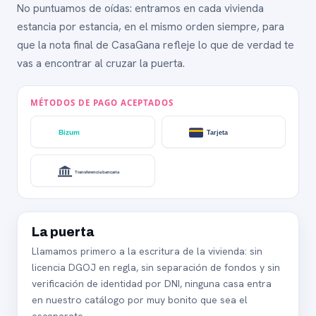
No puntuamos de oídas: entramos en cada vivienda
estancia por estancia, en el mismo orden siempre, para
que la nota final de CasaGana refleje lo que de verdad te
vas a encontrar al cruzar la puerta.
MÉTODOS DE PAGO ACEPTADOS
La puerta
Llamamos primero a la escritura de la vivienda: sin
licencia DGOJ en regla, sin separación de fondos y sin
verificación de identidad por DNI, ninguna casa entra
en nuestro catálogo por muy bonito que sea el