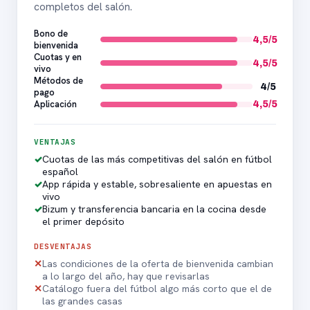
completos del salón.
Bono de
4,5/5
bienvenida
Cuotas y en
4,5/5
vivo
Métodos de
4/5
pago
Aplicación
4,5/5
VENTAJAS
✓
Cuotas de las más competitivas del salón en fútbol
español
✓
App rápida y estable, sobresaliente en apuestas en
vivo
✓
Bizum y transferencia bancaria en la cocina desde
el primer depósito
DESVENTAJAS
✕
Las condiciones de la oferta de bienvenida cambian
a lo largo del año, hay que revisarlas
✕
Catálogo fuera del fútbol algo más corto que el de
las grandes casas