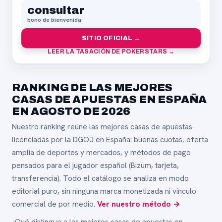
consultar
bono de bienvenida
SITIO OFICIAL →
LEER LA TASACIÓN DE POKERSTARS →
RANKING DE LAS MEJORES
CASAS DE APUESTAS EN ESPAÑA
EN AGOSTO DE 2026
Nuestro ranking reúne las mejores casas de apuestas
licenciadas por la DGOJ en España: buenas cuotas, oferta
amplia de deportes y mercados, y métodos de pago
pensados para el jugador español (Bizum, tarjeta,
transferencia). Todo el catálogo se analiza en modo
editorial puro, sin ninguna marca monetizada ni vínculo
comercial de por medio.
Ver nuestro método →
¿Qué distingue a las mejores casas de apuestas en